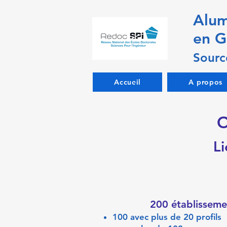
Alum
en G
Sourc
Accueil
A propos
O
L
200 établissem
100 avec plus de 20 profils