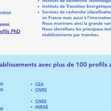
Instituts de Recherche Technologi
Instituts de Transition Energétiqu
Services de recherche (classificati
rance​
en France mais aussi à l'internation
​Nous montrons ainsi la grande
var
umni
Nous identifions les principaux Act
ofils PhD
établissements par tranches.
ablissements avec plus de 100 profils 
00
CEA
00
CNRS
CNES
INRAE
00