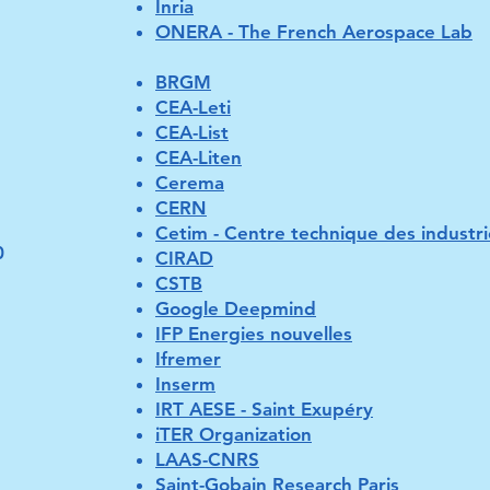
Inria
ONERA - The French Aerospace Lab
BRGM
CEA-Leti
CEA-List
CEA-Liten
Cerema
CERN
Cetim - Centre technique des industr
0
CIRAD
CSTB
Google Deepmind
IFP Energies nouvelles
Ifremer
Inserm
IRT AESE - Saint Exupéry
iTER Organization
LAAS-CNRS
Saint-Gobain Research Paris