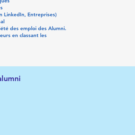
ques
es
on LinkedIn, Entreprises)
al
iété des emploi des Alumni.
eurs en classant les
alumni