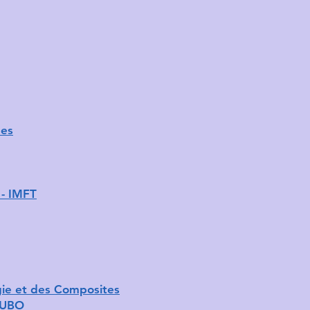
ues
 - IMFT
rgie et des Composites
/UBO