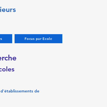
ieurs
es
Focus par Ecole
erche
Ecoles
 d'établissements de