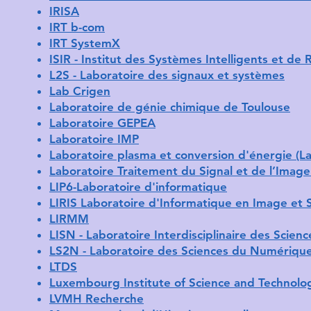
IRISA
IRT b-com
IRT SystemX
ISIR - Institut des Systèmes Intelligents et de
L2S - Laboratoire des signaux et systèmes
Lab Crigen
Laboratoire de génie chimique de Toulouse
Laboratoire GEPEA
Laboratoire IMP
Laboratoire plasma et conversion d'énergie (La
Laboratoire Traitement du Signal et de l’Image 
LIP6-Laboratoire d'informatique
LIRIS Laboratoire d'Informatique en Image et
LIRMM
LISN - Laboratoire Interdisciplinaire des Scie
LS2N - Laboratoire des Sciences du Numériqu
LTDS
Luxembourg Institute of Science and Technolog
LVMH Recherche