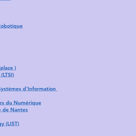
 Robotique
place )
(LTSI)
 Systèmes d'Information
nces du Numérique
e de Nantes
y (LIST)