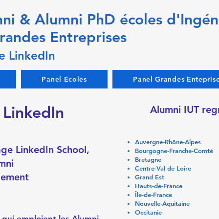
ni & Alumni PhD écoles d'Ingén
randes Entreprises
e LinkedIn
Panel Ecoles
Panel Grandes Entepris
 LinkedIn
Alumni IUT reg
Auvergne-Rhône-Alpes
age LinkedIn School,
Bourgogne-Franche-Comté
Bretagne
mni​
Centre-Val de Loire
lement
Grand Est
Hauts-de-France
Île-de-France
Nouvelle-Aquitaine
Occitanie
e
qui emploient les Alumni