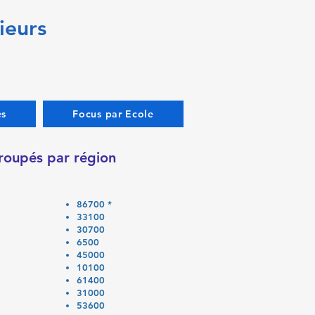
ieurs
es
Focus par Ecole
roupés par région
86700 *
33100
30700
6500
45000
10100
61400
31000
53600