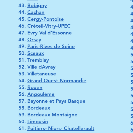
Bobigny
Cachan
Cergy-Pontoise
Créteil-Vitry-UPEC
Evry Val d'Essonne
Orsay
Paris-Rives de Seine
Sceaux
Tremblay
Ville dAvray
Villetaneuse
Grand Ouest Normandie
Rouen
Angoulême
Bayonne et Pays Basque
Bordeaux
Bordeaux Montaigne
Limousin
Poitiers- Niors- Châtellerault