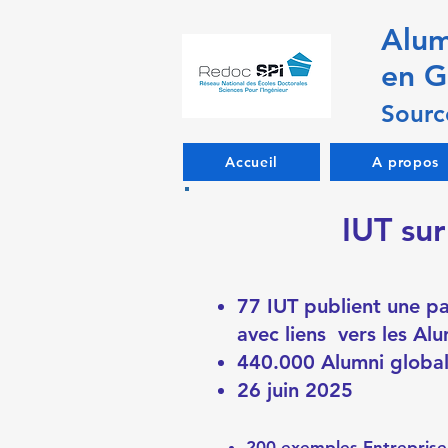
Alum
en G
Sourc
Accueil
A propos
IUT sur
77 IUT publient une p
avec liens vers les Alu
440.000 Alumni globa
26 juin 2025
200 exemples Entrepris