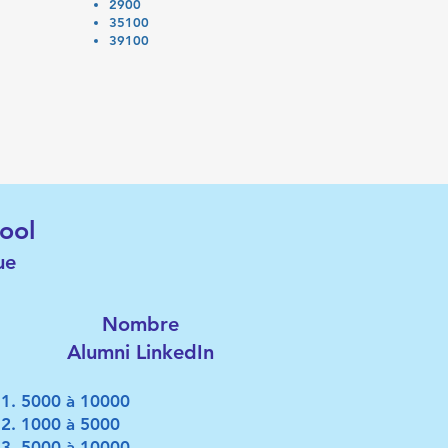
2900
35100
39100
ool
ue
Nombre
Alumni LinkedIn
​5000 à 10000
1000 à 5000
5000 à 10000