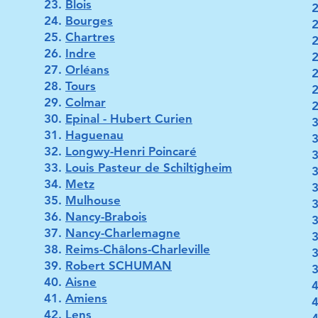
Blois
Bourges
Chartres
Indre
Orléans
Tours
Colmar
Epinal - Hubert Curien
Haguenau
Longwy-Henri Poincaré
Louis Pasteur de Schiltigheim
Metz
Mulhouse
Nancy-Brabois
Nancy-Charlemagne
Reims-Châlons-Charleville
Robert SCHUMAN
Aisne
Amiens
Lens