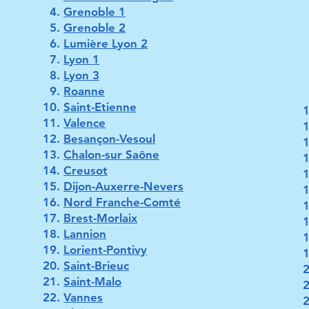
Grenoble 1
Grenoble 2
Lumière Lyon 2
Lyon 1
Lyon 3
Roanne
Saint-Etienne
Valence
Besançon-Vesoul
Chalon-sur Saône
Creusot
Dijon-Auxerre-Nevers
Nord Franche-Comté
Brest-Morlaix
Lannion
Lorient-Pontivy
Saint-Brieuc
Saint-Malo
Vannes