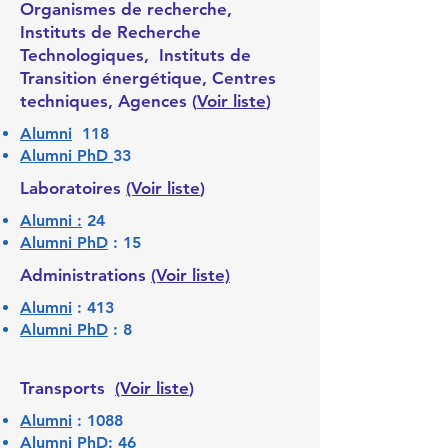
Organismes de recherche,
Instituts de Recherche
Technologiques, Instituts de
Transition énergétique, Centres
techniques, Agences (
Voir liste
)
Alumni
118
Alumni PhD
33
Laboratoires
(Voir liste
)
Alumni :
24
Alumni PhD
: 15
Administrations
(Voir liste)
Alumni
: 413
Alumni PhD
: 8
Transports
(Voir liste
)
Alumni
: 1088
Alumni PhD
: 46