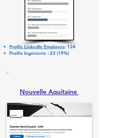
Profils LinkedIn Employés
: 124
Profils Ingénierie : 23 (19%)
Nouvelle Aquitaine ​