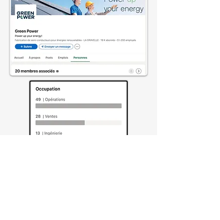
Profils LinkedIn
Employés:
143
Profils Ingénierie : 13