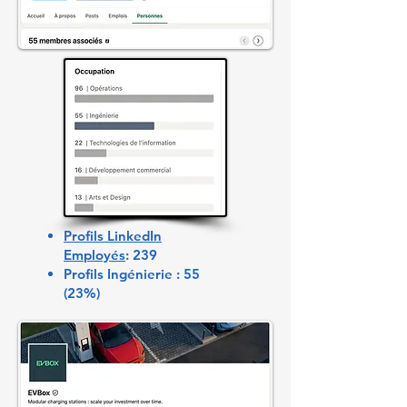
Profils LinkedIn
Employés
: 239
Profils Ingénierie : 55
(23%)