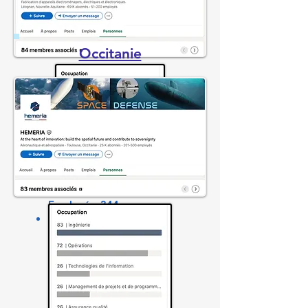
Occitanie
Profils LinkedIn
Employés
: 344
Profils Ingénierie : 84
(24%)