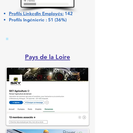
Profils LinkedIn Employés:
142
Profils Ingénierie : 51 (36%)
Pays de la Loire